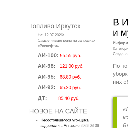
В И
Топливо Иркутск
и м
На: 12.07.2026г.
Самые низкие цены на заправках
Информ
«Роснефти».
Категор
Создано:
АИ-100:
95.55 руб.
АИ-98:
По по
121.00 руб.
уборк
АИ-95:
68.80 руб.
них о
АИ-92:
65.20 руб.
ДТ:
85,40 руб.
«
НОВОЕ НА САЙТЕ
к
Несостоявшегося угонщика
В
задержали в Ангарске
2026-08-06