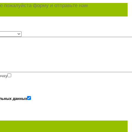
е пожалуйста форму и отправьте нам
очку
альных данных