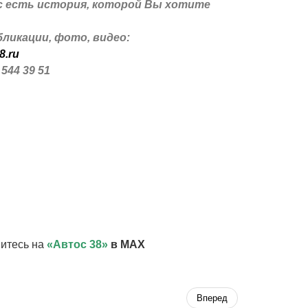
с есть история, которой Вы хотите
ликации, фото, видео:
8.ru
 544 39 51
итесь на
«Автос 38»
в MAX
Вперед