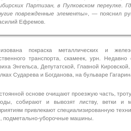
ибирских Партизан, в Пулковском переулке. Г
ругие поврежденные элементы»
, — пояснил ру
асилий Ефремов.
низована покраска металлических и желез
твенного транспорта, скамеек, урн. Недавно
иха Энгельса, Депутатской, Главной Кировской,
лках Сударева и Богданова, на бульваре Гагарин
стоянной основе очищают проезжую часть, трот
ходы, собирают и вывозят листву, ветки и 
риятиям привлекают специализированную техник
, подметально-уборочные машины.