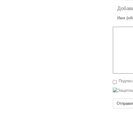
Добав
Имя (об
Подписа
Отправи