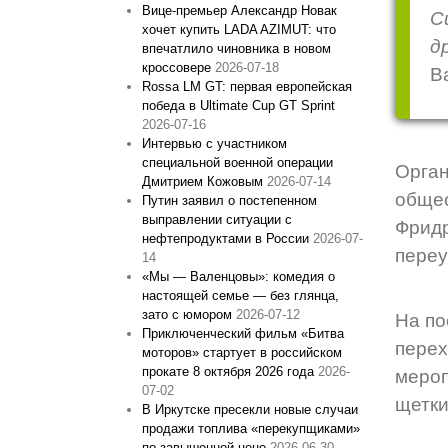
Вице‑премьер Александр Новак
С
хочет купить LADA AZIMUT: что
д
впечатлило чиновника в новом
кроссовере
2026-07-18
В
Rossa LM GT: первая европейская
победа в Ultimate Cup GT Sprint
2026-07-16
Интервью с участником
специальной военной операции
Орга
Дмитрием Кожовым
2026-07-14
общес
Путин заявил о постепенном
выправлении ситуации с
Фридр
нефтепродуктами в России
2026-07-
переу
14
«Мы — Валенцовы»: комедия о
настоящей семье — без глянца,
зато с юмором
2026-07-12
На по
Приключенческий фильм «Битва
пере
моторов» стартует в российском
прокате 8 октября 2026 года
2026-
мероп
07-02
щетки
В Иркутске пресекли новые случаи
продажи топлива «перекупщиками»
по завышенной цене
2026-06-30