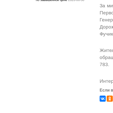
За ми
Перв
Гене
Дорож
Фучик
Жител
обращ
783.
Инте
Если в