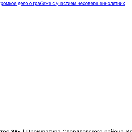
втос 38»
/
Прокуратура Свердловского района Ир