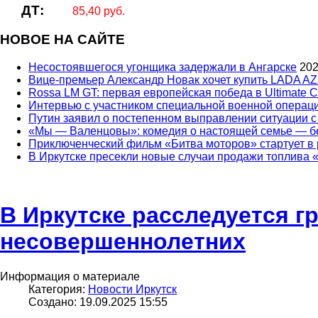
ДТ:
85,40 руб.
НОВОЕ НА САЙТЕ
Несостоявшегося угонщика задержали в Ангарске
202
Вице‑премьер Александр Новак хочет купить LADA AZ
Rossa LM GT: первая европейская победа в Ultimate C
Интервью с участником специальной военной опера
Путин заявил о постепенном выправлении ситуации с
«Мы — Валенцовы»: комедия о настоящей семье — бе
Приключенческий фильм «Битва моторов» стартует в р
В Иркутске пресекли новые случаи продажи топлива
В Иркутске расследуется г
несовершеннолетних
Информация о материале
Категория:
Новости Иркутск
Создано: 19.09.2025 15:55