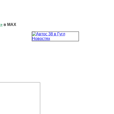
8»
в MAX