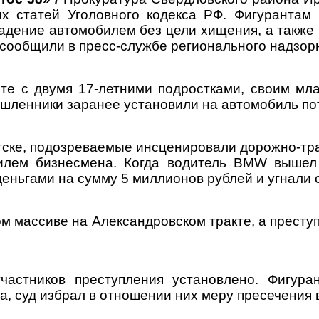
их статей Уголовного кодекса РФ. Фигурантам
адение автомобилем без цели хищения, а также
сообщили в пресс-службе регионального надзорн
те с двумя 17-летними подростками, своим мл
шленники заранее установили на автомобиль по
утске, подозреваемые инсценировали дорожно-тр
билем бизнесмена. Когда водитель BMW выше
еньгами на сумму 5 миллионов рублей и угнали 
 массиве на Александровском тракте, а преступ
астников преступления установлено. Фигура
а, суд избрал в отношении них меру пресечения 