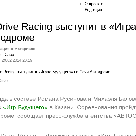
О проекте
Редакция
rive Racing выступит в «Игр
тодроме
ация о материале
ия:
Спорт
 29.02.2024 23:19
rive
да в составе Романа Русинова и Михаэля Белова
х
«Игр Будущего»
в Казани. Соревнования пройд
роме, сообщает пресс-служба агентства «АВ
Drive Racing в фиджитал-гонках «Игр Будуще