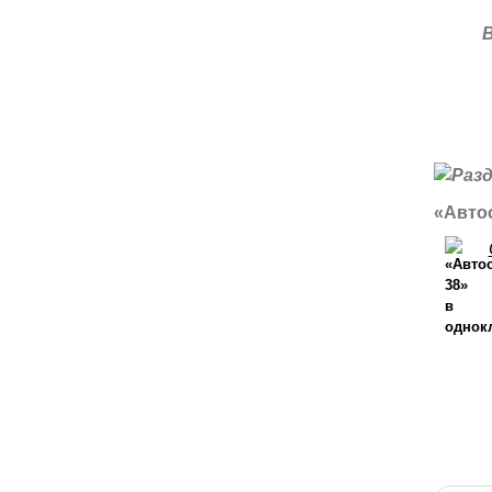
«Автос