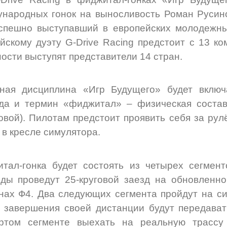
народных гонок на выносливость Роман Русин
успешно выступавший в европейских молодежн
йскому дуэту G-Drive Racing предстоит с 13 к
ости выступят представители 14 стран.
чная дисциплина «Игр Будущего» будет включ
юда и термин «фиджитал» – физическая соста
вой). Пилотам предстоит проявить себя за ру
 в кресле симулятора.
тал-гонка будет состоять из четырех сегмен
ды проведут 25-круговой заезд на обновленн
ах Ф4. Два следующих сегмента пройдут на си
 завершения своей дистанции будут передавать
ертом сегменте выехать на реальную трассу