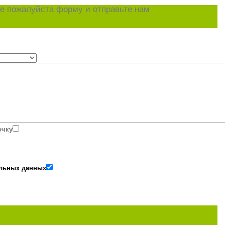
е пожалуйста форму и отправьте нам
очку
альных данных