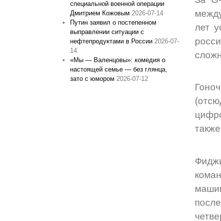
специальной военной операции
между
Дмитрием Кожовым
2026-07-14
Путин заявил о постепенном
лет 
выправлении ситуации с
росси
нефтепродуктами в России
2026-07-
14
сложн
«Мы — Валенцовы»: комедия о
настоящей семье — без глянца,
зато с юмором
2026-07-12
Гоно
(отс
цифро
также
Фиджи
коман
машин
после
четв