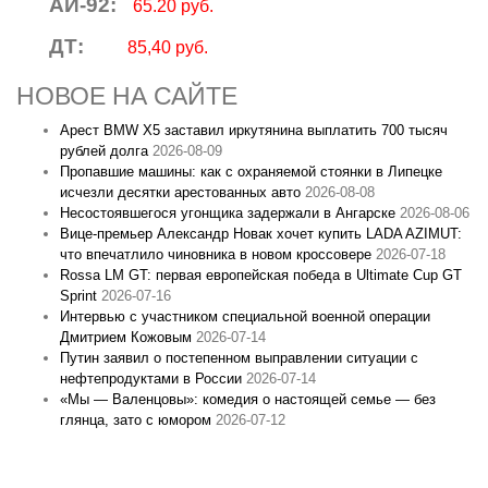
АИ-92:
65.20 руб.
ДТ:
85,40 руб.
НОВОЕ НА САЙТЕ
Арест BMW X5 заставил иркутянина выплатить 700 тысяч
рублей долга
2026-08-09
Пропавшие машины: как с охраняемой стоянки в Липецке
исчезли десятки арестованных авто
2026-08-08
Несостоявшегося угонщика задержали в Ангарске
2026-08-06
Вице‑премьер Александр Новак хочет купить LADA AZIMUT:
что впечатлило чиновника в новом кроссовере
2026-07-18
Rossa LM GT: первая европейская победа в Ultimate Cup GT
Sprint
2026-07-16
Интервью с участником специальной военной операции
Дмитрием Кожовым
2026-07-14
Путин заявил о постепенном выправлении ситуации с
нефтепродуктами в России
2026-07-14
«Мы — Валенцовы»: комедия о настоящей семье — без
глянца, зато с юмором
2026-07-12