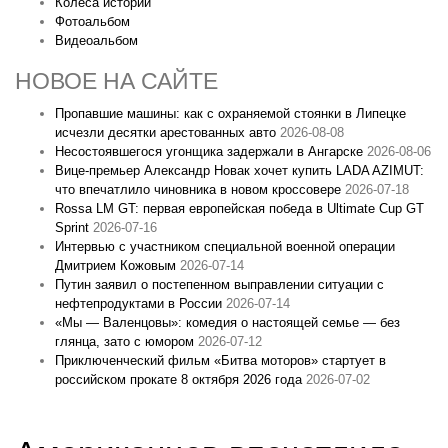
Колеса истории
Фотоальбом
Видеоальбом
НОВОЕ НА САЙТЕ
Пропавшие машины: как с охраняемой стоянки в Липецке
исчезли десятки арестованных авто
2026-08-08
Несостоявшегося угонщика задержали в Ангарске
2026-08-06
Вице‑премьер Александр Новак хочет купить LADA AZIMUT:
что впечатлило чиновника в новом кроссовере
2026-07-18
Rossa LM GT: первая европейская победа в Ultimate Cup GT
Sprint
2026-07-16
Интервью с участником специальной военной операции
Дмитрием Кожовым
2026-07-14
Путин заявил о постепенном выправлении ситуации с
нефтепродуктами в России
2026-07-14
«Мы — Валенцовы»: комедия о настоящей семье — без
глянца, зато с юмором
2026-07-12
Приключенческий фильм «Битва моторов» стартует в
российском прокате 8 октября 2026 года
2026-07-02