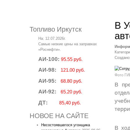
В У
Топливо Иркутск
авт
На: 12.07.2026г.
Самые низкие цены на заправках
Информ
«Роснефти».
Категор
Создано:
АИ-100:
95.55 руб.
АИ-98:
121.00 руб.
Фото ГИ
АИ-95:
68.80 руб.
В пр
АИ-92:
65.20 руб.
отдел
учебн
ДТ:
85,40 руб.
терри
НОВОЕ НА САЙТЕ
Несостоявшегося угонщика
В ход