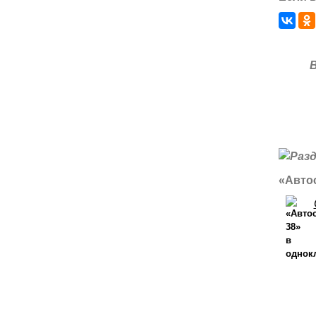
«Автос