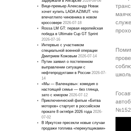
задержали в Ангарске
2026-08-06
тран
Вице‑премьер Александр Новак
хочет купить LADA AZIMUT: что
маячк
впечатлило чиновника в новом
служе
кроссовере
2026-07-18
Rossa LM GT: первая европейская
прохо
победа в Ultimate Cup GT Sprint
2026-07-16
Интервью с участником
Поми
специальной военной операции
Дмитрием Кожовым
2026-07-14
прове
Путин заявил о постепенном
соблю
выправлении ситуации с
нефтепродуктами в России
2026-07-
школь
14
«Мы — Валенцовы»: комедия о
настоящей семье — без глянца,
Госа
зато с юмором
2026-07-12
Приключенческий фильм «Битва
авто
моторов» стартует в российском
№152
прокате 8 октября 2026 года
2026-
07-02
В Иркутске пресекли новые случаи
продажи топлива «перекупщиками»