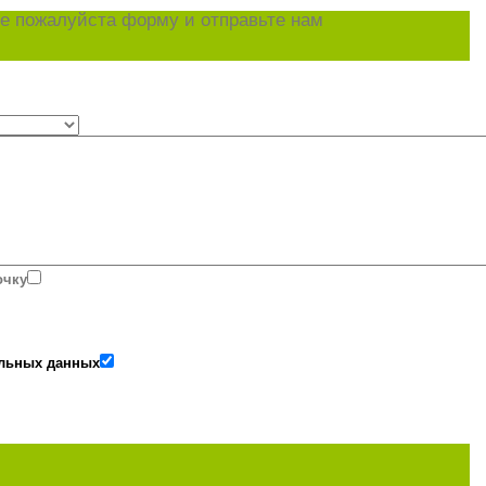
е пожалуйста форму и отправьте нам
очку
альных данных