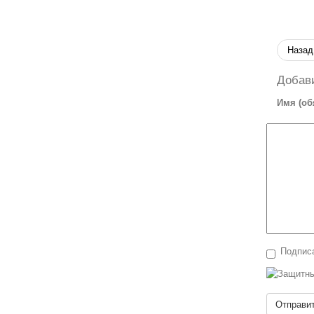
Назад
Добав
Имя (об
Подписа
Отправи