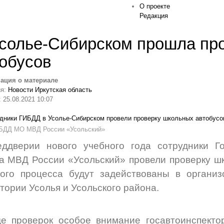
О проекте
Редакция
солье-Сибирском прошла пр
обусов
ация о материале
ия:
Новости Иркутская область
 25.08.2021 10:07
БДД МО МВД России «Усольский»
еддверии нового учебного года сотрудники Г
а МВД России «Усольский» провели проверку шк
ого процесса будут задействованы в организ
тории Усолья и Усольского района.
е проверок особое внимание госавтоинспекто