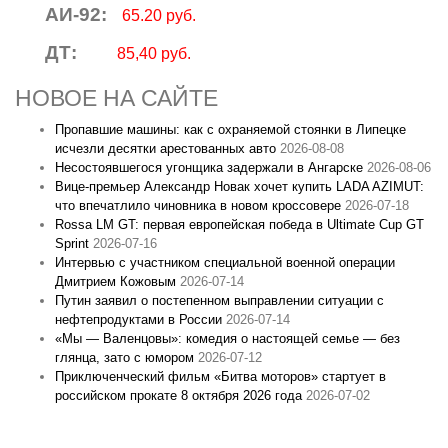
АИ-92:
65.20 руб.
ДТ:
85,40 руб.
НОВОЕ НА САЙТЕ
Пропавшие машины: как с охраняемой стоянки в Липецке
исчезли десятки арестованных авто
2026-08-08
Несостоявшегося угонщика задержали в Ангарске
2026-08-06
Вице‑премьер Александр Новак хочет купить LADA AZIMUT:
что впечатлило чиновника в новом кроссовере
2026-07-18
Rossa LM GT: первая европейская победа в Ultimate Cup GT
Sprint
2026-07-16
Интервью с участником специальной военной операции
Дмитрием Кожовым
2026-07-14
Путин заявил о постепенном выправлении ситуации с
нефтепродуктами в России
2026-07-14
«Мы — Валенцовы»: комедия о настоящей семье — без
глянца, зато с юмором
2026-07-12
Приключенческий фильм «Битва моторов» стартует в
российском прокате 8 октября 2026 года
2026-07-02