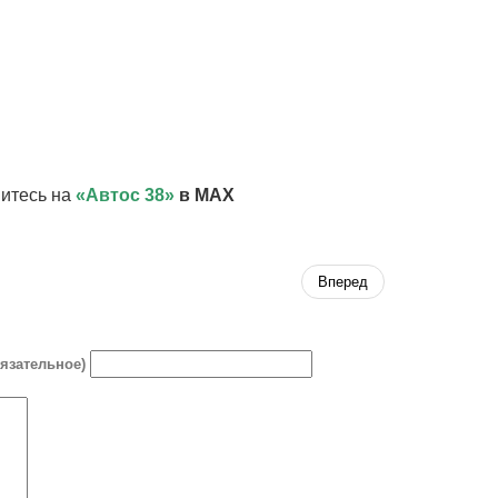
итесь на
«Автос 38»
в MAX
Вперед
бязательное)