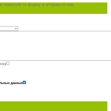
е пожалуйста форму и отправьте нам
очку
альных данных