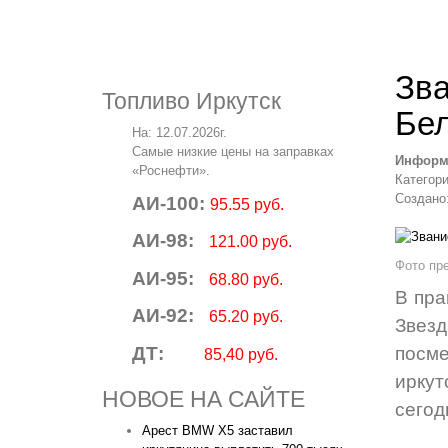
Зва
Топливо Иркутск
Бел
На: 12.07.2026г.
Самые низкие цены на заправках
Информ
«Роснефти».
Категор
Создано:
АИ-100:
95.55 руб.
АИ-98:
121.00 руб.
Фото пр
АИ-95:
68.80 руб.
В пра
АИ-92:
65.20 руб.
Звез
ДТ:
посм
85,40 руб.
иркут
НОВОЕ НА САЙТЕ
сегод
Арест BMW X5 заставил