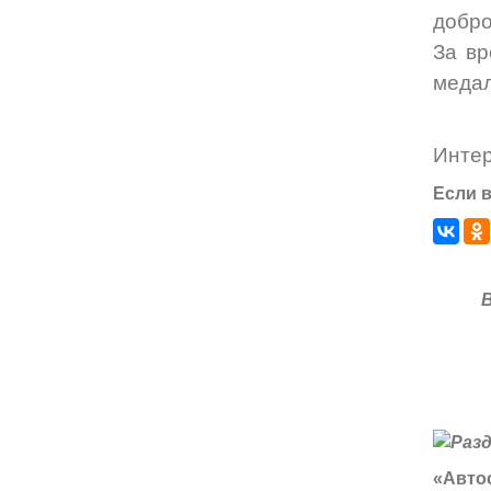
добро
За вр
медал
Инте
Если в
«Автос