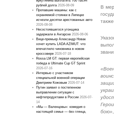
иркутянина выплатить 700 тысяч
рублей долга
2026-08-09
В мер
Пропавшие машины: как с
госуд
охраняемой стоянки в Липецке
исчезли десятки арестованных авто
также
2026-08-08
Несостоявшегося угонщика
задержали в Ангарске
2026-08-06
Указо
Вице‑премьер Александр Новак
хочет купить LADA AZIMUT: что
выпол
впечатлило чиновника в новом
звани
кроссовере
2026-07-18
Rossa LM GT: первая европейская
победа в Ultimate Cup GT Sprint
2026-07-16
«Вое
Интервью с участником
воинс
специальной военной операции
защи
Дмитрием Кожовым
2026-07-14
Путин заявил о постепенном
укра
выправлении ситуации с
удос
нефтепродуктами в России
2026-07-
14
Геро
«Мы — Валенцовы»: комедия о
бою»
настоящей семье — без глянца,