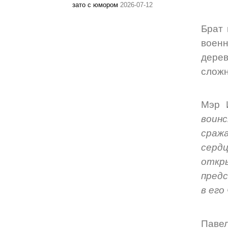
зато с юмором
2026-07-12
Брат 
воен
дерев
сложн
Мэр 
воинс
сраж
серд
откр
предс
в его
Павел