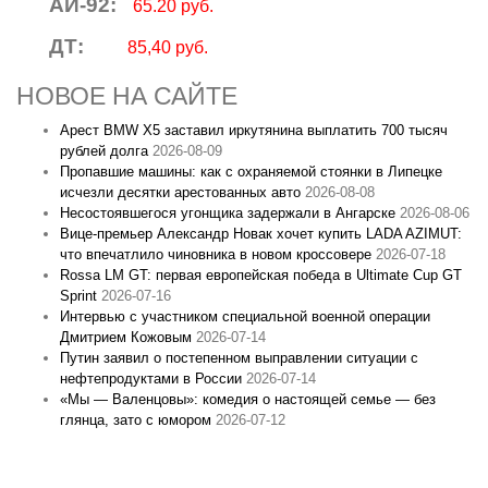
АИ-92:
65.20 руб.
ДТ:
85,40 руб.
НОВОЕ НА САЙТЕ
Арест BMW X5 заставил иркутянина выплатить 700 тысяч
рублей долга
2026-08-09
Пропавшие машины: как с охраняемой стоянки в Липецке
исчезли десятки арестованных авто
2026-08-08
Несостоявшегося угонщика задержали в Ангарске
2026-08-06
Вице‑премьер Александр Новак хочет купить LADA AZIMUT:
что впечатлило чиновника в новом кроссовере
2026-07-18
Rossa LM GT: первая европейская победа в Ultimate Cup GT
Sprint
2026-07-16
Интервью с участником специальной военной операции
Дмитрием Кожовым
2026-07-14
Путин заявил о постепенном выправлении ситуации с
нефтепродуктами в России
2026-07-14
«Мы — Валенцовы»: комедия о настоящей семье — без
глянца, зато с юмором
2026-07-12