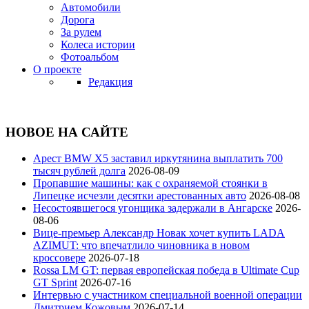
Автомобили
Дорога
За рулем
Колеса истории
Фотоальбом
О проекте
Редакция
НОВОЕ НА САЙТЕ
Арест BMW X5 заставил иркутянина выплатить 700
тысяч рублей долга
2026-08-09
Пропавшие машины: как с охраняемой стоянки в
Липецке исчезли десятки арестованных авто
2026-08-08
Несостоявшегося угонщика задержали в Ангарске
2026-
08-06
Вице‑премьер Александр Новак хочет купить LADA
AZIMUT: что впечатлило чиновника в новом
кроссовере
2026-07-18
Rossa LM GT: первая европейская победа в Ultimate Cup
GT Sprint
2026-07-16
Интервью с участником специальной военной операции
Дмитрием Кожовым
2026-07-14