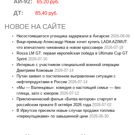
АИ-92:
65.20 руб.
ДТ:
85,40 руб.
НОВОЕ НА САЙТЕ
Несостоявшегося угонщика задержали в Ангарске
2026-08-06
Вице‑премьер Александр Новак хочет купить LADA AZIMUT:
что впечатлило чиновника в новом кроссовере
2026-07-18
Rossa LM GT: первая европейская победа в Ultimate Cup GT
Sprint
2026-07-16
Интервью с участником специальной военной операции
Дмитрием Кожовым
2026-07-14
Путин заявил о постепенном выправлении ситуации с
нефтепродуктами в России
2026-07-14
«Мы — Валенцовы»: комедия о настоящей семье — без
глянца, зато с юмором
2026-07-12
Приключенческий фильм «Битва моторов» стартует в
российском прокате 8 октября 2026 года
2026-07-02
В Иркутске пресекли новые случаи продажи топлива
«перекупщиками» по завышенной цене
2026-06-30