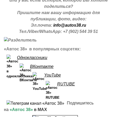
или у вас есть история, которой Вы хотите
поделиться?
Пришлите нам вашу информацию для
публикации, фото, видео:
Эл.почта:
info@autos38.ru
Тел./Viber/WhatsApp: +7 (902) 544 39 51
«Автос 38» в популярных соцсетях:
Одноклассники
ВКонтакте
YouTube
RUTUBE
Подпишитесь
на
«Автос 38»
в MAX