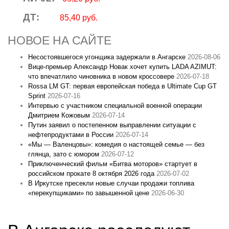
ДТ:
85,40 руб.
НОВОЕ НА САЙТЕ
Несостоявшегося угонщика задержали в Ангарске
2026-08-06
Вице‑премьер Александр Новак хочет купить LADA AZIMUT:
что впечатлило чиновника в новом кроссовере
2026-07-18
Rossa LM GT: первая европейская победа в Ultimate Cup GT
Sprint
2026-07-16
Интервью с участником специальной военной операции
Дмитрием Кожовым
2026-07-14
Путин заявил о постепенном выправлении ситуации с
нефтепродуктами в России
2026-07-14
«Мы — Валенцовы»: комедия о настоящей семье — без
глянца, зато с юмором
2026-07-12
Приключенческий фильм «Битва моторов» стартует в
российском прокате 8 октября 2026 года
2026-07-02
В Иркутске пресекли новые случаи продажи топлива
«перекупщиками» по завышенной цене
2026-06-30