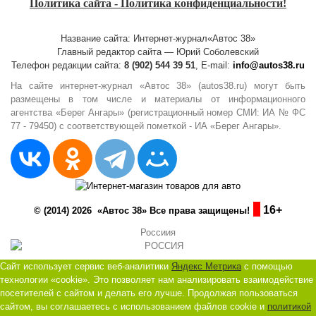
Политика сайта - Политика конфиденциальности!
Название сайта: Интернет-журнал«Автос 38»
Главный редактор сайта — Юрий Соболевский
Телефон редакции сайта:
8 (902) 544 39 51
, E-mail:
info@autos38.ru
На сайте интернет-журнал «Автос 38» (autos38.ru) могут быть
размещены в том числе и материалы от информационного
агентства «Берег Ангары» (регистрационный номер СМИ: ИА № ФС
77 - 79450) с соответствующей пометкой - ИА «Берег Ангары».
16+
© (2014) 2026 «Автос 38» Все права защищены!
Россиия
Сайт использует сервис веб-аналитики
Яндекс Метрика
с помощью
технологии «cookie». Это позволяет нам анализировать взаимодействие
посетителей с сайтом и делать его лучше. Продолжая пользоваться
сайтом, вы соглашаетесь с использованием файлов cookie и
политикой