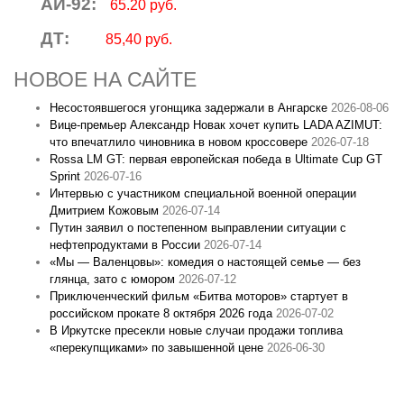
АИ-92:
65.20 руб.
ДТ:
85,40 руб.
НОВОЕ НА САЙТЕ
Несостоявшегося угонщика задержали в Ангарске
2026-08-06
Вице‑премьер Александр Новак хочет купить LADA AZIMUT:
что впечатлило чиновника в новом кроссовере
2026-07-18
Rossa LM GT: первая европейская победа в Ultimate Cup GT
Sprint
2026-07-16
Интервью с участником специальной военной операции
Дмитрием Кожовым
2026-07-14
Путин заявил о постепенном выправлении ситуации с
нефтепродуктами в России
2026-07-14
«Мы — Валенцовы»: комедия о настоящей семье — без
глянца, зато с юмором
2026-07-12
Приключенческий фильм «Битва моторов» стартует в
российском прокате 8 октября 2026 года
2026-07-02
В Иркутске пресекли новые случаи продажи топлива
«перекупщиками» по завышенной цене
2026-06-30