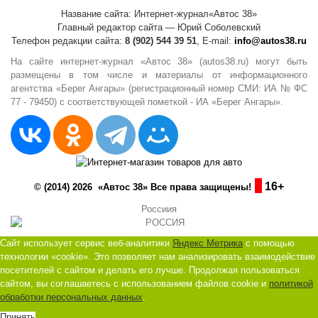
Название сайта: Интернет-журнал«Автос 38»
Главный редактор сайта — Юрий Соболевский
Телефон редакции сайта:
8 (902) 544 39 51
, E-mail:
info@autos38.ru
На сайте интернет-журнал «Автос 38» (autos38.ru) могут быть
размещены в том числе и материалы от информационного
агентства «Берег Ангары» (регистрационный номер СМИ: ИА № ФС
77 - 79450) с соответствующей пометкой - ИА «Берег Ангары».
16+
© (2014) 2026 «Автос 38» Все права защищены!
Россиия
Сайт использует сервис веб-аналитики
Яндекс Метрика
с помощью
технологии «cookie». Это позволяет нам анализировать взаимодействие
посетителей с сайтом и делать его лучше. Продолжая пользоваться
сайтом, вы соглашаетесь с использованием файлов cookie и
политикой
обработки персональных данных
.
Принять