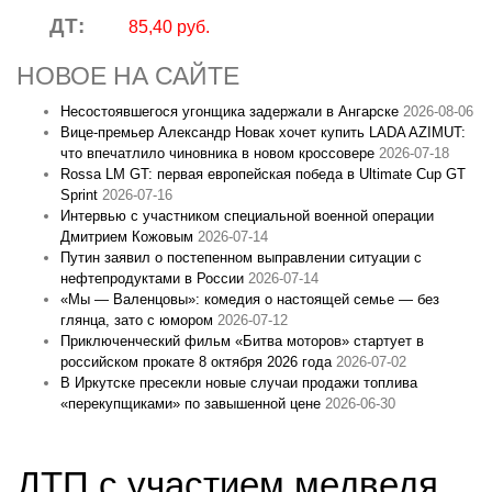
ДТ:
85,40 руб.
НОВОЕ НА САЙТЕ
Несостоявшегося угонщика задержали в Ангарске
2026-08-06
Вице‑премьер Александр Новак хочет купить LADA AZIMUT:
что впечатлило чиновника в новом кроссовере
2026-07-18
Rossa LM GT: первая европейская победа в Ultimate Cup GT
Sprint
2026-07-16
Интервью с участником специальной военной операции
Дмитрием Кожовым
2026-07-14
Путин заявил о постепенном выправлении ситуации с
нефтепродуктами в России
2026-07-14
«Мы — Валенцовы»: комедия о настоящей семье — без
глянца, зато с юмором
2026-07-12
Приключенческий фильм «Битва моторов» стартует в
российском прокате 8 октября 2026 года
2026-07-02
В Иркутске пресекли новые случаи продажи топлива
«перекупщиками» по завышенной цене
2026-06-30
ДТП с участием медведя