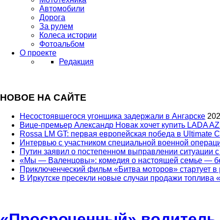
Автомобили
Дорога
За рулем
Колеса истории
Фотоальбом
О проекте
Редакция
НОВОЕ НА САЙТЕ
Несостоявшегося угонщика задержали в Ангарске
202
Вице‑премьер Александр Новак хочет купить LADA AZ
Rossa LM GT: первая европейская победа в Ultimate C
Интервью с участником специальной военной опера
Путин заявил о постепенном выправлении ситуации с
«Мы — Валенцовы»: комедия о настоящей семье — бе
Приключенческий фильм «Битва моторов» стартует в р
В Иркутске пресекли новые случаи продажи топлива
«Просроченный» водитель