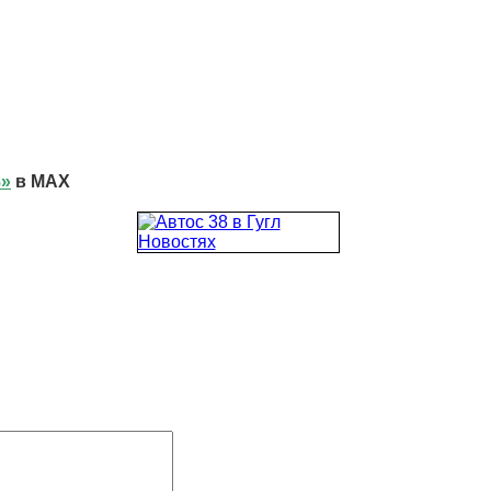
8»
в MAX