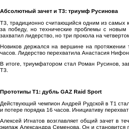
Абсолютный зачет и Т3: триумф Русинова
Т3, традиционно считающийся одним из самых к
за победу, но технические проблемы с новым
захватил лидерство, но три прокола на четверто
Новиков держался на вершине на протяжении т
часов. Лидерство перехватила Анастасия Нифонт
В итоге, триумфатором стал Роман Русинов, за
Т3.
Прототипы Т1: дубль GAZ Raid Sport
Действующий чемпион Андрей Рудской в Т1 сталк
и потере порядка 16 часов. Инициативу перехват
Алексей Игнатов возглавляет общий зачет в те
экипаж Александра Семенова. Он и становится п