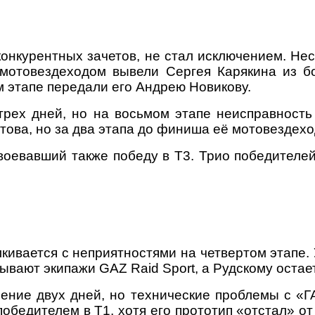
онкурентных зачетов, не стал исключением. Нес
 мотовездеходом вывели Сергея Карякина из б
м этапе передали его Андрею Новикову.
рех дней, но на восьмом этапе неисправность 
ова, но за два этапа до финиша её мотовездехо
воевавший также победу в Т3. Трио победителе
ивается с неприятностями на четвертом этапе. 
ывают экипажи GAZ Raid Sport, а Рудскому остае
чение двух дней, но технические проблемы с
«
Г
обедителем в Т1, хотя его прототип
«
отстал
»
от