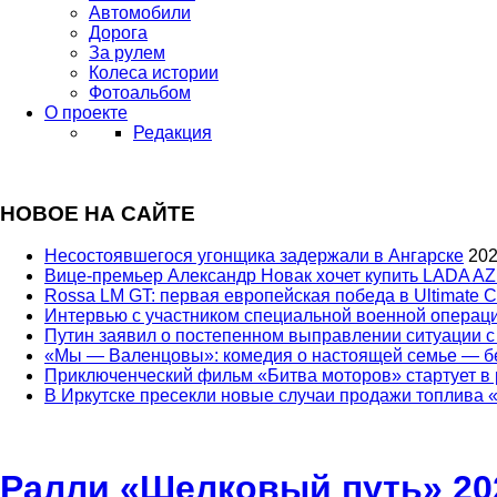
Автомобили
Дорога
За рулем
Колеса истории
Фотоальбом
О проекте
Редакция
НОВОЕ НА САЙТЕ
Несостоявшегося угонщика задержали в Ангарске
202
Вице‑премьер Александр Новак хочет купить LADA AZ
Rossa LM GT: первая европейская победа в Ultimate C
Интервью с участником специальной военной опера
Путин заявил о постепенном выправлении ситуации с
«Мы — Валенцовы»: комедия о настоящей семье — бе
Приключенческий фильм «Битва моторов» стартует в р
В Иркутске пресекли новые случаи продажи топлива
Ралли «Шелковый путь» 202