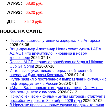
АИ-95:
68.80 руб.
АИ-92:
65.20 руб.
ДТ:
85,40 руб.
НОВОЕ НА САЙТЕ
Несостоявшегося угонщика задержали в Ангарске
2026-08-06
Вице‑премьер Александр Новак хочет купить LADA
AZIMUT: что впечатлило чиновника в новом
кроссовере
2026-07-18
Rossa LM GT: первая европейская победа в Ultimate
Cup GT Sprint
2026-07-16
Интервью с участником специальной военной
операции Дмитрием Кожовым
2026-07-14
Путин заявил о постепенном выправлении ситуации с
нефтепродуктами в России
2026-07-14
«Мы — Валенцовы»: комедия о настоящей семье —
без глянца, зато с юмором
2026-07-12
Приключенческий фильм «Битва моторов» стартует в
российском прокате 8 октября 2026 года
2026-07-02
В Иркутске пресекли новые случаи продажи топлива