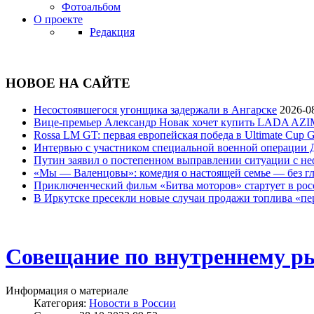
Фотоальбом
О проекте
Редакция
НОВОЕ НА САЙТЕ
Несостоявшегося угонщика задержали в Ангарске
2026-0
Вице‑премьер Александр Новак хочет купить LADA AZIM
Rossa LM GT: первая европейская победа в Ultimate Cup G
Интервью с участником специальной военной операции
Путин заявил о постепенном выправлении ситуации с не
«Мы — Валенцовы»: комедия о настоящей семье — без гл
Приключенческий фильм «Битва моторов» стартует в росс
В Иркутске пресекли новые случаи продажи топлива «п
Совещание по внутреннему р
Информация о материале
Категория:
Новости в России