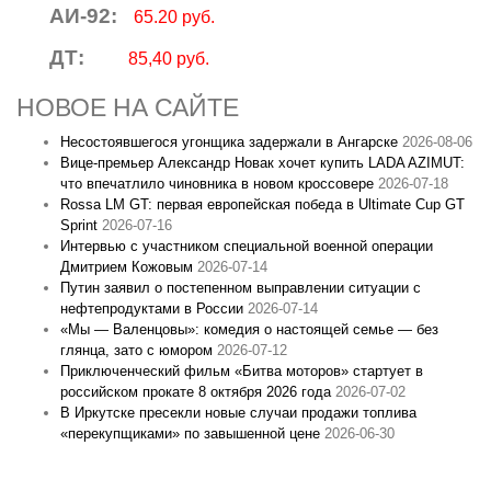
АИ-92:
65.20 руб.
ДТ:
85,40 руб.
НОВОЕ НА САЙТЕ
Несостоявшегося угонщика задержали в Ангарске
2026-08-06
Вице‑премьер Александр Новак хочет купить LADA AZIMUT:
что впечатлило чиновника в новом кроссовере
2026-07-18
Rossa LM GT: первая европейская победа в Ultimate Cup GT
Sprint
2026-07-16
Интервью с участником специальной военной операции
Дмитрием Кожовым
2026-07-14
Путин заявил о постепенном выправлении ситуации с
нефтепродуктами в России
2026-07-14
«Мы — Валенцовы»: комедия о настоящей семье — без
глянца, зато с юмором
2026-07-12
Приключенческий фильм «Битва моторов» стартует в
российском прокате 8 октября 2026 года
2026-07-02
В Иркутске пресекли новые случаи продажи топлива
«перекупщиками» по завышенной цене
2026-06-30