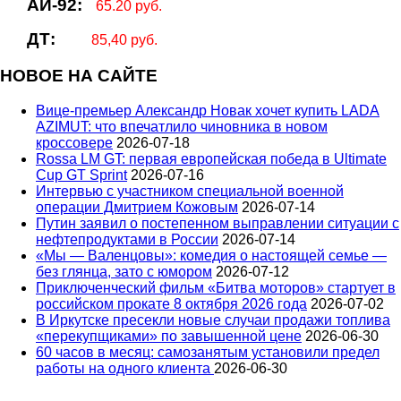
АИ-92:
65.20 руб.
ДТ:
85,40 руб.
НОВОЕ НА САЙТЕ
Вице‑премьер Александр Новак хочет купить LADA
AZIMUT: что впечатлило чиновника в новом
кроссовере
2026-07-18
Rossa LM GT: первая европейская победа в Ultimate
Cup GT Sprint
2026-07-16
Интервью с участником специальной военной
операции Дмитрием Кожовым
2026-07-14
Путин заявил о постепенном выправлении ситуации с
нефтепродуктами в России
2026-07-14
«Мы — Валенцовы»: комедия о настоящей семье —
без глянца, зато с юмором
2026-07-12
Приключенческий фильм «Битва моторов» стартует в
российском прокате 8 октября 2026 года
2026-07-02
В Иркутске пресекли новые случаи продажи топлива
«перекупщиками» по завышенной цене
2026-06-30
60 часов в месяц: самозанятым установили предел
работы на одного клиента
2026-06-30