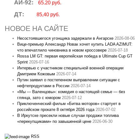
АИ-92:
65.20 руб.
ДТ:
85,40 руб.
НОВОЕ НА САЙТЕ
Несостоявшегося угонщика задержали в Ангарске
2026-08-06
Вице‑премьер Александр Новак хочет купить LADA AZIMUT:
что впечатлило чиновника в новом кроссовере
2026-07-18
Rossa LM GT: первая европейская победа в Ultimate Cup GT
Sprint
2026-07-16
Интервью с участником специальной военной операции
Дмитрием Кожовым
2026-07-14
Путин заявил о постепенном выправлении ситуации с
нефтепродуктами в России
2026-07-14
«Мы — Валенцовы»: комедия о настоящей семье — без
глянца, зато с юмором
2026-07-12
Приключенческий фильм «Битва моторов» стартует в
российском прокате 8 октября 2026 года
2026-07-02
В Иркутске пресекли новые случаи продажи топлива
«перекупщиками» по завышенной цене
2026-06-30
RSS